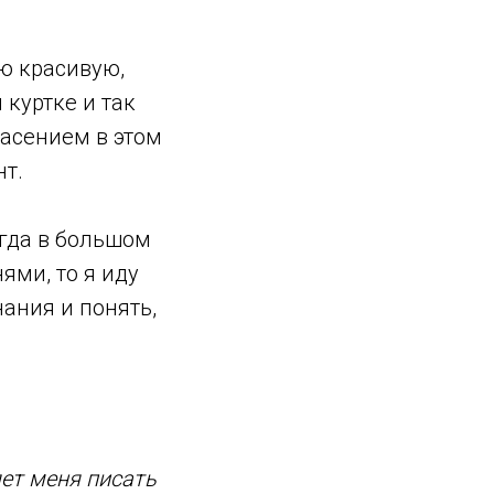
ю красивую,
 куртке и так
асением в этом
нт.
огда в большом
ями, то я иду
ания и понять,
яет меня писать