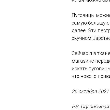
ними можно был
Пуговицы можно
самую большую, 
далее. Эти пес
скучном царстве
Сейчас я в ткан
магазине передо
искать пуговицы
что нового появ
26 октября 2021
P.S. Подписывай