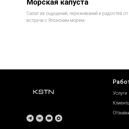
Морская капуста
Салат из ощущений, переживаний и радостей от
встречи с Японским морем
Рабо
Услуги
Клиент
Отзыв