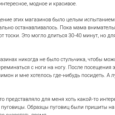
 интересное, модное и красивое.
ение этих магазинов было целым испытанием
вально останавливалось. Пока мама вниматель
от тоски. Это могло длиться 30-40 минут, но дл
газинах никогда не было стульчика, чтобы мо
ереминаться с ноги на ногу. После посещения 
имон и мне хотелось где-нибудь посидеть. А л
то представляло для меня хоть какой-то интер
 пуговицы. Образцы пуговиц были пришиты на 