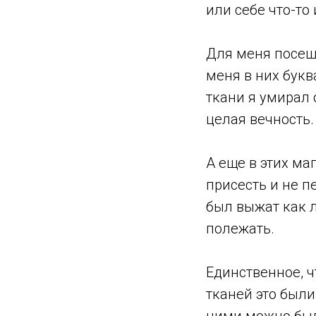
или себе что-то
Для меня посещ
меня в них бук
ткани я умирал 
целая вечность.
А еще в этих ма
присесть и не п
был выжат как л
полежать.
Единственное, ч
тканей это были