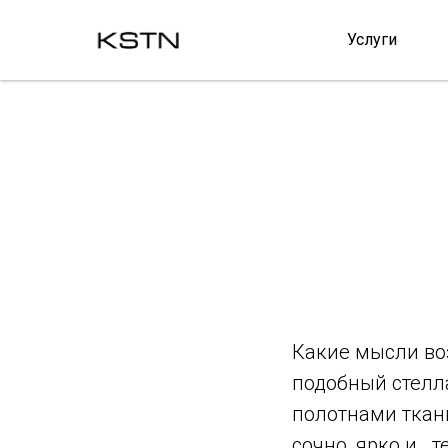
Услуги
Какие мысли воз
подобный стелл
полотнами ткани
сочно, ярко и...т