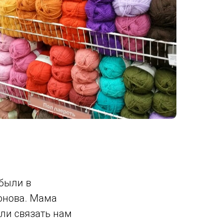
 были в
ронова. Мама
или связать нам