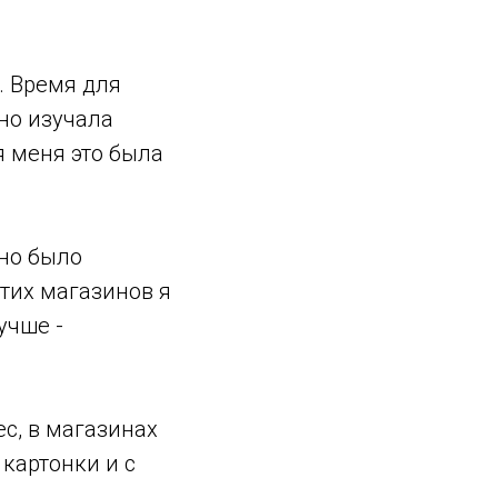
. Время для
но изучала
я меня это была
жно было
этих магазинов я
учше -
ес, в магазинах
картонки и с