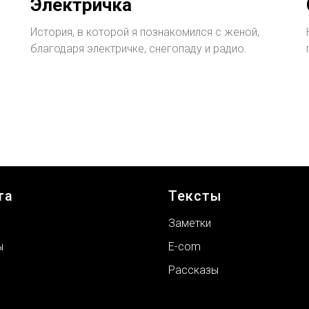
Электричка
История, в которой я познакомился с женой,
благодаря электричке, снегопаду и радио.
та
Тексты
З
аметки
ы
E
-com
ы
Р
ассказы