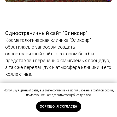
Одностраничный сайт "Эликсир"
Косметологическая клиника "Эликсир"
обратилась с запросом создать
одностраничный сайт, в котором был бы
представлен перечень оказываемых процедур,
а так же передан дух и атмосфера клиники и его
коллектива.
В результате получился сайт с большим
Используя данный сайт, вы даете согласие на использование файлов cookie,
количеством анимации, которая создает
помогающих нам сделать его удобнее для вас
эффект движения пузырьков в жидкости.
ХОРОШО, Я СОГЛАСЕН
Словно это сосуд с эликсиром вечной
молодости.