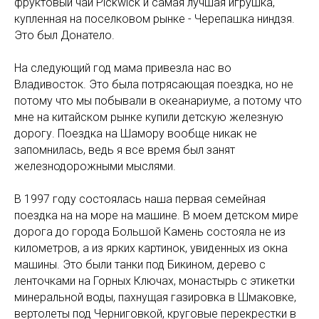
фруктовый чай Pickwick и самая лучшая игрушка,
купленная на поселковом рынке - Черепашка ниндзя.
Это был Донатело.
На следующий год мама привезла нас во
Владивосток. Это была потрясающая поездка, но не
потому что мы побывали в океанариуме, а потому что
мне на китайском рынке купили детскую железную
дорогу. Поездка на Шамору вообще никак не
запомнилась, ведь я все время был занят
железнодорожными мыслями.
В 1997 году состоялась наша первая семейная
поездка на на море на машине. В моем детском мире
дорога до города Большой Камень состояла не из
километров, а из ярких картинок, увиденных из окна
машины. Это были танки под Бикином, дерево с
ленточками на Горных Ключах, монастырь с этикетки
минеральной воды, пахнущая газировка в Шмаковке,
вертолеты под Черниговкой, круговые перекрестки в