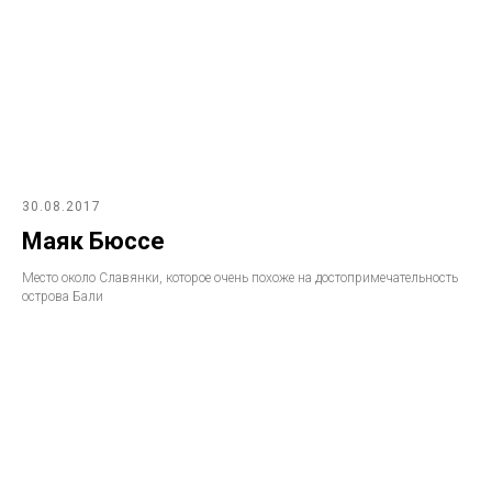
30.08.2017
Маяк Бюссе
Место около Славянки, которое очень похоже на достопримечательность
острова Бали