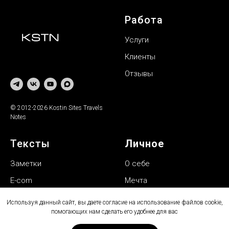
Работа
Услуги
Клиенты
Отзывы
© 2012-2026 Kostin Sites Travels
Notes
Тексты
Личное
З
аметки
О себе
E
-com
Мечта
Р
ассказы
Лайфлист
Используя данный сайт, вы даете согласие на использование файлов cookie,
помогающих нам сделать его удобнее для вас