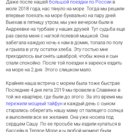
Даже после нашей
большой поездки по России
в
июле 2018 года, нас тянуло на море. Тогда мы решили
впервые поехать на море буквально на пару дней.
Выехав в пятницу утром, мы уже вечером были в
Андреевке на турбазе у наших друзей. Тут судьба еще
раз свела меня с наглой полевой мышкой. Она
забегала каждую ночь к нам в домик, топала по полу
и грызла в углу остатки хлеба. Эту гостью мне
приходилось выгонять шваброй, чтобы жена и сын
спали спокойно. После той поездки я зарекся ездить
на море на 2 дня. Этого слишком мало.
Крайняя наша встреча с морем была тоже быстрая.
Последние 4 дня лета 2019 мы провели в Славянке в
той же квартире, где были до этого. За это время мы
пережили мощный тайфун
и каждый день с сыном
старались оберегать нашу маму от палящего солнца
и выполняли все ее желания. Она уже носила под
сердцем Сашу. По ее просьбе мы ездили купаться в
бассейн в Теплое Море и ы любой момент были