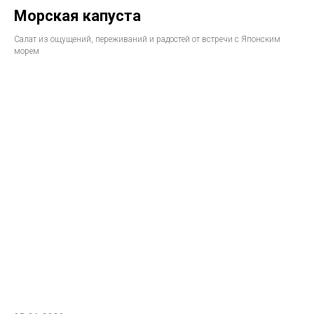
Морская капуста
Салат из ощущений, переживаний и радостей от встречи с Японским
морем