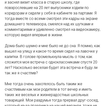
и заснял визит класса в старую школу, где
повзрослевшие на 20 лет выпускники ходили по
коридорам и сидели у себя в кабинете за партами. Я
тогда вместе со всеми смотрел эти кадры на экране
домашнего телевизора, смеялся над их шутками и
комментариями и удивленно смотрел на видеокамеру,
которую видел впервые в жизни.
Дома было шумно и мне было не до сна. Я помню, как
вышел на улицу и какое-то время сидел на лавочке у
калитки. В голове промелькнула мысль о том, как
сложится моя встреча с одноклассниками спустя 20
лет? Насколько веселая будет эта встреча и буду ли
так же я счастлив?
Мне тогда очень захотелось быть таким же
счастливым как мои родители в тот вечер и иметь
таких же веселых и жизнерадостных школьных
товарищей. Мои раздумья тогда прервал друг-сосед,
который из-за праздника на нашей веранде, тоже не