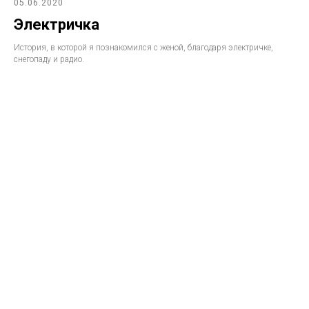
05.06.2020
Электричка
История, в которой я познакомился с женой, благодаря электричке,
снегопаду и радио.